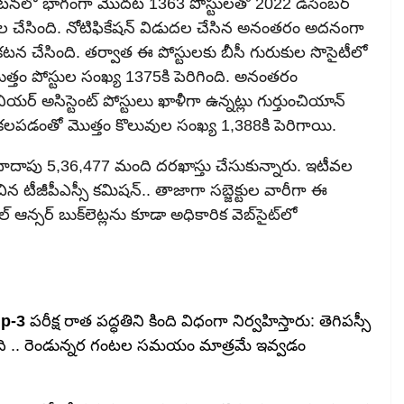
ప్రకటనలో భాగంగా మొదట 1363 పోస్టులతో 2022 డిసెంబర్
ల చేసింది. నోటిఫికేషన్ విడుదల చేసిన అనంతరం అదనంగా
టన చేసింది. తర్వాత ఈ పోస్టులకు బీసీ గురుకుల సొసైటీలో
్తం పోస్టుల సంఖ్య 1375కి పెరిగింది. అనంతరం
 అసిస్టెంట్ పోస్టులు ఖాళీగా ఉన్నట్లు గుర్తుంచియాన్
ు కలపడంతో మొత్తం కొలువుల సంఖ్య 1,388కి పెరిగాయి.
 దాదాపు 5,36,477 మంది దరఖాస్తు చేసుకున్నారు. ఇటీవల
ిన టీజీపీఎస్సీ కమిషన్‌.. తాజాగా సబ్జెక్టుల వారీగా ఈ
 ఆన్సర్‌ బుక్‌లెట్లను కూడా అధికారిక వెబ్‌సైట్‌లో
p-3
పరీక్ష రాత పద్ధతిని కింది విధంగా నిర్వహిస్తారు: తెగిపస్సీ
ుంది .. రెండున్నర గంటల సమయం మాత్రమే ఇవ్వడం