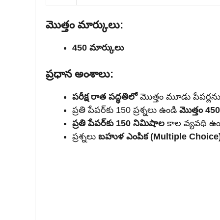
మొత్తం మార్కులు:
450 మార్కులు
ప్రధాన అంశాలు:
పరీక్ష రాత పద్ధతిలో
మొత్తం మూడు పేపర్లను న
ప్రతి పేపర్‌కు 150 ప్రశ్నలు ఉండి
మొత్తం 45
ప్రతి పేపర్‌కు 150 నిమిషాల
కాల వ్యవధి ఉం
ప్రశ్నలు
బహుళ ఎంపిక (Multiple Choice