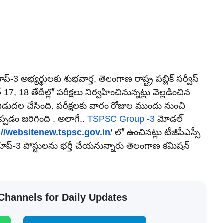
అభ్యర్థులకు శుభవార్త, తెలంగాణ రాష్ట్ర పబ్లిక్‌ సర్వీస్‌
7, 18 తేదీల్లో పరీక్షలు నిర్వహించినున్నట్లు వెల్లడించిన
ా విడుదల చేసింది. పరీక్షలకు వారం రోజుల ముందు నుంచి
ప్పడం జరిగింది . అలాగే..
TSPSC Group -3
మోడల్‌
://websitenew.tspsc.gov.in
/ లో ఉంచినట్లు టీజీపీఎస్సీ
 గ్రూప్‌-3 పోస్టులను భర్తీ చేయనున్నారు తెలంగాణ కమిషన్
 Channels for Daily Updates