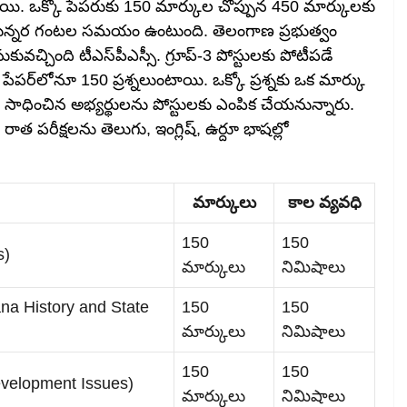
 ఉంటాయి. ఒక్కో పేపరుకు 150 మార్కుల చొప్పున 450 మార్కులకు
ు రెండున్నర గంటల సమయం ఉంటుంది. తెలంగాణ ప్రభుత్వం
ువచ్చింది టీఎస్‌పీఎస్సీ. గ్రూప్‌-3 పోస్టులకు పోటీపడే
 పేపర్‌లోనూ 150 ప్రశ్నలుంటాయి. ఒక్కో ప్రశ్నకు ఒక మార్కు
 సాధించిన అభ్యర్థులను పోస్టులకు ఎంపిక చేయనున్నారు.
 పరీక్షలను తెలుగు, ఇంగ్లిష్‌, ఉర్దూ భాషల్లో
మార్కులు
కాల వ్యవధి
150
150
s)
మార్కులు
నిమిషాలు
gana History and State
150
150
మార్కులు
నిమిషాలు
150
150
 (Development Issues)
మార్కులు
నిమిషాలు