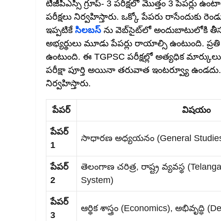
టీజీపీఎస్సీ గ్రూప్- 3 పరీక్షలో మొత్తం 3 పేపర్లు
పరీక్షలు నిర్వహిస్తారు. ఒక్కో పేపరు రాసేందుక
ఇప్పటికే
సిలబస్
ను వెబ్‌సైట్‌లో అందుబాటులోకి తీసుక
అభ్యర్థులు మూడు పేపర్లు రాయాల్సి ఉంటుంది. ప్రతి
ఉంటుంది. ఈ TGPSC పరీక్షల్లో అత్యధిక మార్కులు
పరీక్షా పూర్తి అయినా తరువాత ఇంటర్వ్యూ ఉండదు. రాత
నిర్వహిస్తారు.
పేపర్
విషయం
పేపర్
సాధారణ అధ్యయనం (General Studie
1
పేపర్
తెలంగాణ చరిత్ర, రాష్ట్ర వ్యవస్థ (Telan
2
System)
పేపర్
ఆర్థిక శాస్త్రం (Economics), అభివృద్ధి
3