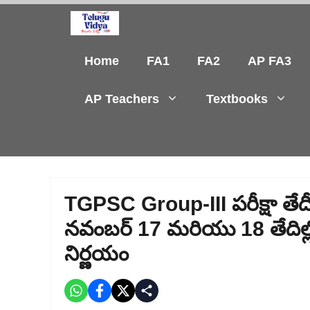
Skip
to
content
Home
FA1
FA2
AP FA3
AP Teachers
Textbooks
TGPSC Group-III పరీక్షా తేద
నవంబర్ 17 మరియు 18 తేదిల్లో
నిర్ణయం