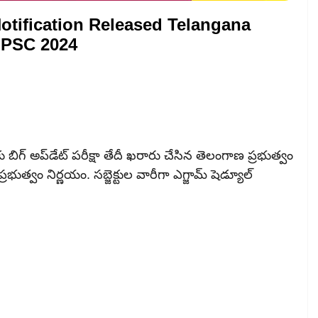
tification Released Telangana
GPSC 2024
 బిగ్‌ అప్‌డేట్‌ పరీక్షా తేదీ ఖరారు చేసిన తెలంగాణ ప్రభుత్వం
త్వం నిర్ణయం. సబ్జెక్టుల వారీగా ఎగ్జామ్‌ షెడ్యూల్‌