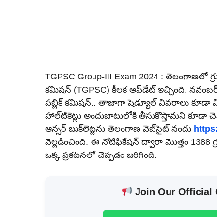
TGPSC Group-III Exam 2024 : తెలంగాణలో గ్రూప్‌-3 
కమిషన్‌ (TGPSC) కీలక అప్‌డేట్‌ ఇచ్చింది. నవంబర్‌ 1
పబ్లిక్ కమిషన్‌.. తాజాగా షెడ్యూల్‌ వివరాలు కూడ
హాల్‌టికెట్లు అందుబాటులోకి తీసుకొస్తామని కూడా చె
ఆన్సర్‌ బుక్‌లెట్లను తెలంగాణ వెబ్‌సైట్‌ నందు
https
వెల్లడించింది. ఈ నోటిఫికేషన్‌ ద్వారా మొత్తం 1388
ఒక్క ప్రకటనలో చెప్పడం జరిగింది.
Join Our Official