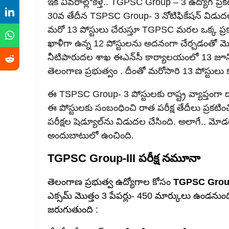
ఇక వివరాల్లోకెళ్తే.. TGPSC Group – 3 ఉద్యోగ 
30వ తేదీన TSPSC Group- 3 నోటిఫికేషన్ విడుద
మరో 13 పోస్టులు చేరుస్తూ TGPSC మరల ఒక్క ప్రక
ఖాళీగా ఉన్న 12 పోస్టులను అదనంగా చేర్చడంతో మొత
నీటిపారుదల శాఖ ఈఎన్‌సీ కార్యాలయంలో 13 జూనియర్
తెలంగాణ ప్రభుత్వం . దీంతో మరోసారి 13 పోస్టుల
ఈ TSPSC Group- 3 పోస్టులకు రాష్ట్ర వ్యాప్తంగా
ఈ పోస్టులకు సంబంధించి రాత పరీక్ష తేదీలు ప్రకటించ
పరీక్షల షెడ్యూల్‌ను విడుదల చేసింది. అలాగే.. మోడల్‌
అందుబాటులో ఉంచింది.
TGPSC Group-III పరీక్ష నమూనా
తెలంగాణ ప్రభుత్వ ఉద్యోగాల కోసం
TGPSC Grou
ఎక్సమ్ మొత్తం 3 పేపర్లు- 450 మార్కులు ఉండన
జరుగుతుంది :