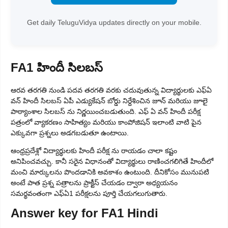
Get daily TeluguVidya updates directly on your mobile.
FA1 హిందీ సిలబస్
ఆరవ తరగతి నుండి పదవ తరగతి వరకు చదువుతున్న విద్యార్థులకు ఎఫ్ఏ
వన్ హిందీ సిలబస్ ఏపీ ఎడ్యుకేషన్ బోర్డు నిర్దేశించిన జూన్ మరియు జూలై
పాఠ్యాంశాల సిలబస్ ను నిర్ణయించబడుతుంది. ఎఫ్ ఏ వన్ హిందీ పరీక్ష
పత్రంలో వ్యాకరణం సాహిత్యం మరియు కాంపోజిషన్ ఇలాంటి వాటి పైన
ఎక్కువగా ప్రశ్నలు అడగబడుతూ ఉంటాయి.
ఆంధ్రప్రదేశ్లో విద్యార్థులకు హిందీ పరీక్ష ను రాయడం చాలా కష్టం
అనిపించవచ్చు. కానీ సరైన విధానంతో విద్యార్థులు రాణించగలిగితే హిందీలో
మంచి మార్కులను పొందడానికి అవకాశం ఉంటుంది. దీనికోసం మునుపటి
అంటే పాత ప్రశ్న పత్రాలను ప్రాక్టీస్ చేయడం ద్వారా అధ్యయనం
సమర్థవంతంగా ఎఫ్ఏ1 పరీక్షలను పూర్తి చేయగలుగుతారు.
Answer key for FA1 Hindi