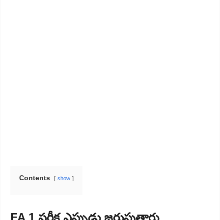
Contents
show
FA 1 పరీక్ష ఎప్పుడు జరుపుతారు