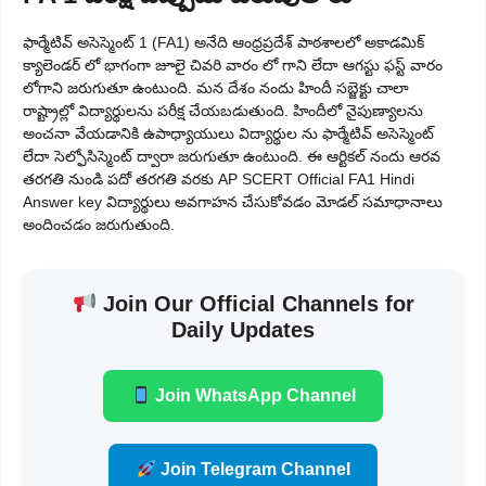
ఫార్మేటివ్ అసెస్మెంట్ 1 (FA1) అనేది ఆంధ్రప్రదేశ్ పాఠశాలలో అకాడమిక్
క్యాలెండర్ లో భాగంగా జూలై చివరి వారం లో గాని లేదా ఆగస్టు ఫస్ట్ వారం
లోగాని జరుగుతూ ఉంటుంది. మన దేశం నందు హిందీ సబ్జెక్టు చాలా
రాష్ట్రాల్లో విద్యార్థులను పరీక్ష చేయబడుతుంది. హిందీలో నైపుణ్యాలను
అంచనా వేయడానికి ఉపాధ్యాయులు విద్యార్థుల ను ఫార్మేటివ్ అసెస్మెంట్
లేదా సెల్ఫోసిస్మెంట్ ద్వారా జరుగుతూ ఉంటుంది. ఈ ఆర్టికల్ నందు ఆరవ
తరగతి నుండి పదో తరగతి వరకు AP SCERT Official FA1 Hindi
Answer key విద్యార్థులు అవగాహన చేసుకోవడం మోడల్ సమాధానాలు
అందించడం జరుగుతుంది.
Join Our Official Channels for
Daily Updates
Join WhatsApp Channel
Join Telegram Channel