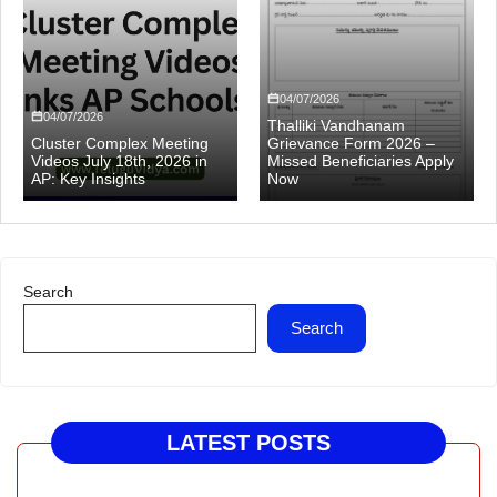
04/07/2026
04/07/2026
Thalliki Vandhanam
Cluster Complex Meeting
Grievance Form 2026 –
Videos July 18th, 2026 in
Missed Beneficiaries Apply
AP: Key Insights
Now
Search
Search
LATEST POSTS