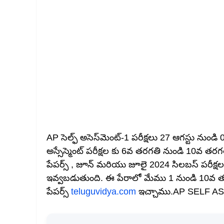
AP సెల్ఫ్ అసెస్‌మెంట్-1 పరీక్షలు 27 ఆగస్టు నుండ
అస్సేస్మెంట్ పరీక్షల కు 6వ తరగతి నుండి 10వ
పేపర్స్ , జూన్ మరియు జూలై 2024 సిలబస్ పరీక్ష
ఇవ్వబడుతుంది. ఈ పేరాలో మేము 1 నుండి 10వ 
పేపర్స్
teluguvidya.com
ఇచ్చాము.AP SELF AS