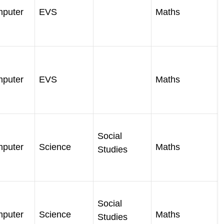
puter
EVS
Maths
puter
EVS
Maths
Social
puter
Science
Maths
Studies
Social
puter
Science
Maths
Studies