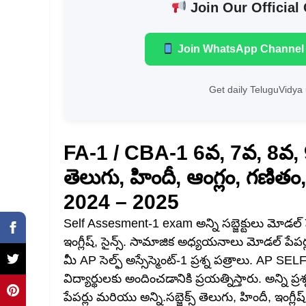
Join Our Official
Join WhatsApp Channel
Get daily TeluguVidya 
FA-1 / CBA-1 6వ, 7వ, 8వ, 
తెలుగు, హిందీ, ఆంగ్లం, గణితం, 
2024 – 2025
Self Assesment-1 exam అన్ని సబ్జెక్టులు మోడల్ పేపర
ఇంగ్లీష్, సైన్స్. సామాజిక అధ్యయనాలు మోడల్ పేపర్
మీ AP సెల్ఫ్ అస్సేస్మెంట్-1 ప్రశ్న పత్రాలు.
విద్యార్థులకు అందించడానికి ప్రయత్నిస్తారు. అన్ని ప
పేపర్లు మరియు అన్ని.సబ్జెక్స్ తెలుగు, హిందీ, ఇంగ్లీ