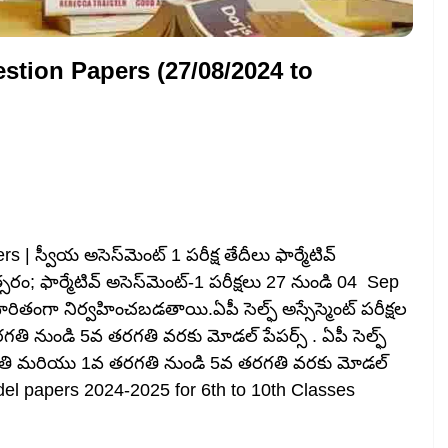
tion Papers (27/08/2024 to
వీయ అసెస్‌మెంట్ 1 పరీక్ష తేదీలు ఫార్మేటివ్
రం; ఫార్మేటివ్ అసెస్‌మెంట్-1 పరీక్షలు 27 నుండి 04 Sep
ా నిర్వహించబడతాయి.ఏపీ సెల్ఫ్ అస్సేస్మెంట్ పరీక్షల
 నుండి 5వ తరగతి వరకు మోడల్ పేపర్స్ . ఏపీ సెల్ఫ్
 తరగతి మరియు 1వ తరగతి నుండి 5వ తరగతి వరకు మోడల్
 papers 2024-2025 for 6th to 10th Classes