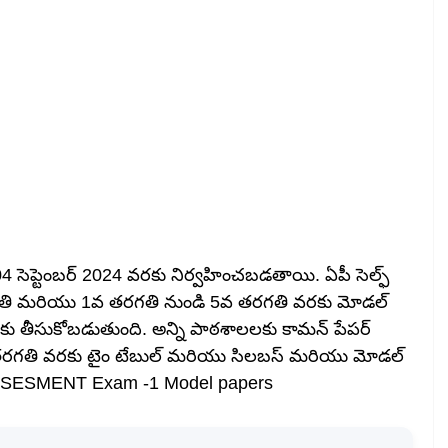
ి 04 సెప్టెంబర్ 2024 వరకు నిర్వహించబడతాయి. ఏపీ సెల్ఫ్
 తరగతి మరియు 1వ తరగతి నుండి 5వ తరగతి వరకు మోడల్
లకు తీసుకోబడుతుంది. అన్ని పాఠశాలలకు కామన్ పేపర్
తరగతి వరకు టైం టేబుల్ మరియు సిలబస్ మరియు మోడల్
SESMENT Exam -1 Model papers