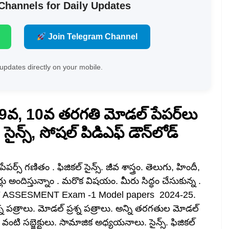
 Channels for Daily Updates
Join Telegram Channel
updates directly on your mobile.
9వ, 10వ తరగతి మోడల్ పేపర్‌లు
సైన్స్, సోషల్ పిడిఎఫ్ డౌన్‌లోడ్
్స్ గణితం . ఫిజికల్ సైన్స్. జీవ శాస్త్రం. తెలుగు, హిందీ,
లు అందిస్తున్నాం . మరొక విషయం. మీరు సిద్ధం చేసుకున్న .
 AP SELF ASSESMENT Exam -1 Model papers 2024-25.
్రశ్న పత్రాలు. మోడల్ ప్రశ్న పత్రాలు. అన్ని తరగతుల మోడల్
ష్ వంటి సబ్జెక్టులు. సామాజిక అధ్యయనాలు. సైన్స్. ఫిజికల్