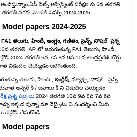
డ అందిస్తున్నాం.ఏపీ సెల్ఫ్ అస్సేస్మెంట్ పరీక్షల కు 6వ తరగతి
తరగతి వరకు మోడల్ పేపర్స్ 2024-2025.
Model papers 2024-2025
|
FA1 తెలుగు, హిందీ, ఆంగ్లం, గణితం, సైన్స్, సోషల్ ప్రశ్న
వ తరగతి AP లో జరుగుతున్న FA1 తెలుగు, హిందీ,
ి డౌన్లోడ్ 2024 తరగతి 6వ 7వ 8వ 9వ 10వ ఆంధ్రప్రదేశ్ బోర్డు
తరువాత విడుదల చెయ్యడం జరిగుతుంది.
ుగుతున్న తెలుగు, హిందీ ,
ఇంగ్లీష్
, మ్యాథ్స్, సొషల్ , సైన్స్
 తరువాత ఆన్సర్ కీ / జవాబు కీ ని విడుదల చెయ్యడం
క్ష ప్రశ్న పత్రాలు
2024 తరగతి 10వ 9వ 8వ 7వ 6వ
్ళు ఇక్కడ వున్నా మా వెబ్సైటు ని సందర్శించి మీకు
ౌన్లోడ్ చేసుకోండి.
Model papers