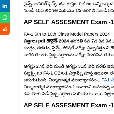
సైన్స్. జనరల్ సైన్స్. జీవ శాస్త్రం. గణితం అన్ని ఇక్క
నుండి 10వ తరగతి మరియు 1వ తరగతి నుండి 5వ 
AP SELF ASSESMENT Exam -1 
FA-1 6th to 10th Class Model Papers 2024 
పత్రాలు pdf డౌన్లోడ్ 2024
తరగతి 6వ 7వ 8వ 9వ 10
ఆంగ్లం, గణితం, సైన్స్, సోషల్ పరీక్షా ప్రశ్నాపత్రం న
వారికి తెలుగు ప్రశ్న పత్రాలను పరీక్షా ముగిసిన 
ఆగస్టు 27వ తేదీ నుండి ఆగస్టు 31వ తేదీ వరకు జర
సబ్జక్ట్స్ ap FA-1 CBA-1 ఎగ్జామ్స్ పూర్తి అయినా
జరుగుతుంది. నిర్మాణాత్మక మూల్యాంకనం-1
FA1 పరీ
నిర్మాణాత్మక మూల్యాంకనం-1 కావాలని అనుకున్న వాళ
ఉపయోగ పడే ప్రశ్న పత్రాలు మరియు జవాబు పత్రాలు డ
AP SELF ASSESMENT Exam -1 