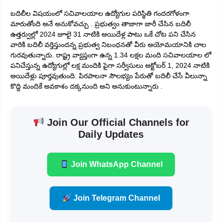
బదిలీల విషయంలో సచివాలయాల ఉద్యోగుల పరిస్థితి గందరగోళంగా
మారుతోంది అనే అనుకోవచ్చు . ప్రభుత్వం తాజాగా జారీ చేసిన బదిలీ
ఉత్తర్వుల్లో 2024 జూలై 31 నాటికి అయిదేళ్ల పాటు ఒకే చోట పని చేసిన
వారికి బదిలీ వర్తిస్తుందన్న ప్రభుత్వ నిబంధనతో వీరు అయోమయానికి చాల
గురవుతున్నారు. రాష్ట్ర వ్యాప్తంగా ఉన్న 1.34 లక్షల మంది సచివాలయాల లో
పనిచేస్తున్న ఉద్యోగుల్లో లక్ష మందికి పైగా సర్వీసులు అక్టోబర్ 1, 2024 నాటికి
అయిదేళ్లు పూర్తవుతుంది. పిరపాలనా సౌలభ్యం పేరుతో బదిలీ చేసే వీలున్నా
కొద్ది మందికే అవకాశం దక్కనుంది అని అనుకుంటున్నారు .
Join Our Official Channels for
Daily Updates
Join WhatsApp Channel
Join Telegram Channel