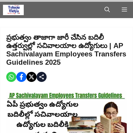
Skip
M
to
content
ప్రభుత్వం తాజాగా జారీ చేసిన బదిలీ
ఉత్తర్వుల్లో సచివాలయాల ఉద్యోగులు | AP
Sachivalayam Employees Transfers
Guidelines 2025