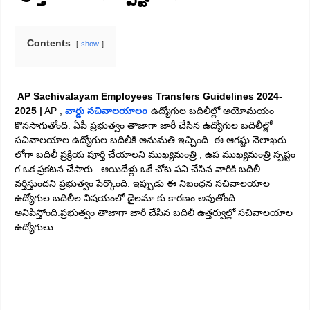
Contents
show
AP Sachivalayam Employees Transfers Guidelines 2024-
2025
|
AP ,
వార్డు సచివాలయాలo
ఉద్యోగుల బదిలీల్లో అయోమయం
కొనసాగుతోంది. ఏపీ ప్రభుత్వం తాజాగా జారీ చేసిన ఉద్యోగుల బదిలీల్లో
సచివాలయాల ఉద్యోగుల బదిలీకి అనుమతి ఇచ్చింది. ఈ ఆగష్టు నెలాఖరు
లోగా బదిలీ ప్రక్రియ పూర్తి చేయాలని ముఖ్యమంత్రి , ఉప ముఖ్యమంత్రి స్పష్టం
గ ఒక ప్రకటన చేసారు . అయిదేళ్లు ఒకే చోట పని చేసిన వారికి బదిలీ
వర్తిస్తుందని ప్రభుత్వం పేర్కొంది. ఇప్పుడు ఈ నిబంధన సచివాలయాల
ఉద్యోగుల బదిలీల విషయంలో డైలమా కు కారణం అవుతోంది
అనిపిస్తోంది.ప్రభుత్వం తాజాగా జారీ చేసిన బదిలీ ఉత్తర్వుల్లో సచివాలయాల
ఉద్యోగులు