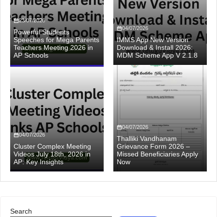
23/07/2026
04/07/2026
Powerful Students
Speeches for Mega Parents
IMMS App New Version
Teachers Meeting 2026 in
Download & Install 2026:
AP Schools
MDM Scheme App V 2.1.8
04/07/2026
04/07/2026
Thalliki Vandhanam
Cluster Complex Meeting
Grievance Form 2026 –
Videos July 18th, 2026 in
Missed Beneficiaries Apply
AP: Key Insights
Now
Search