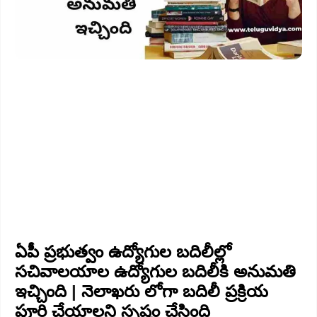
ఏపీ ప్రభుత్వం ఉద్యోగుల బదిలీల్లో
సచివాలయాల ఉద్యోగుల బదిలీకి అనుమతి
ఇచ్చింది
|
నెలాఖరు లోగా బదిలీ ప్రక్రియ
పూర్తి చేయాలని స్పష్టం చేసింది