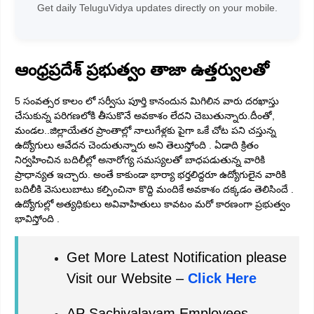
Get daily TeluguVidya updates directly on your mobile.
ఆంధ్రప్రదేశ్ ప్రభుత్వం తాజా ఉత్తర్వులతో
5 సంవత్సర కాలం లో సర్వీసు పూర్తి కానందున మిగిలిన వారు దరఖాస్తు
చేసుకున్న పరిగణలోకి తీసుకొనే అవకాశం లేదని చెబుతున్నారు.దీంతో,
మండల..జిల్లాయేతర ప్రాంతాల్లో నాలుగేళ్లకు పైగా ఒకే చోట పని చస్తున్న
ఉద్యోగులు ఆవేదన చెందుతున్నారు అని తెలుస్తోంది . ఏడాది క్రితం
నిర్వహించిన బదిలీల్లో అనారోగ్య సమస్యలతో బాధపడుతున్న వారికి
ప్రాధాన్యత ఇచ్చారు. అంతే కాకుండా భార్యా భర్తలిద్దరూ ఉద్యోగులైన వారికి
బదిలీకి వెసులుబాటు కల్పించినా కొద్ది మందికే అవకాశం దక్కడం తెలిసిందే .
ఉద్యోగుల్లో అత్యధికులు అవివాహితులు కావటం మరో కారణంగా ప్రభుత్వం
భావిస్తోంది .
Get More Latest Notification please
Visit our Website –
Click Here
AP Sachivalayam Employees