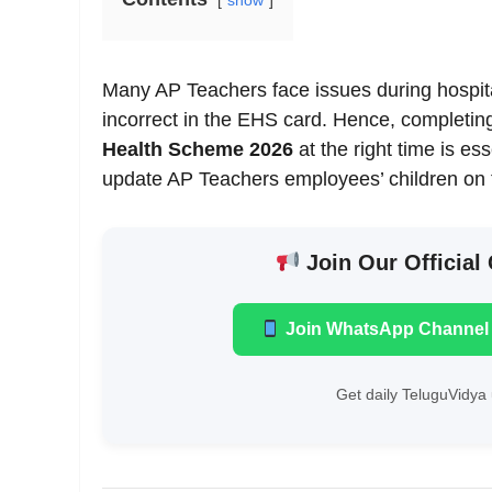
show
Many AP Teachers face issues during hospita
incorrect in the EHS card. Hence, completin
Health Scheme 2026
at the right time is e
update AP Teachers employees’ children on t
Join Our Official
Join WhatsApp Channel
Get daily TeluguVidya 