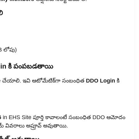
ి
KB లోపు)
gin కి పంపబడతాయి
e చేయాలి. ఇవి ఆటోమేటిక్‌గా సంబంధిత
DDO Login
కి
6
in EHS Site పూర్తి కావాలంటే సంబంధిత DDO ఆమోదం
మే వివరాలు అప్రూవ్ అవుతాయి.