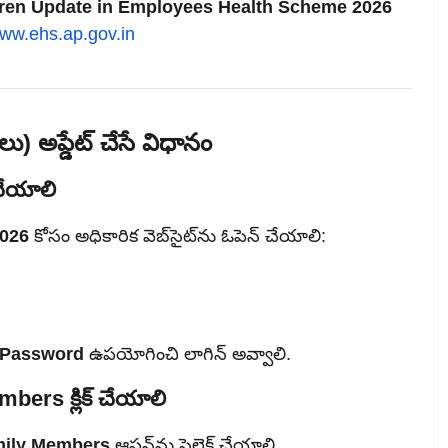
dren Update in Employees Health Scheme 2026
www.ehs.ap.gov.in
లు) అప్డేట్ చేసే విధానం
చేయాలి
2026
కోసం అధికారిక వెబ్‌సైట్‌ను ఓపెన్ చేయాలి:
Password
ఉపయోగించి లాగిన్ అవ్వాలి.
ers క్లిక్ చేయాలి
ily Members
ఆప్షన్‌ను సెలెక్ట్ చేయాలి.